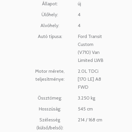
Állapot:
új
Ülőhely:
4
Alvóhely:
4
Autó típusa:
Ford Transit
Custom
(V710) Van
Limited LWB
Motor mérete,
2.0L TDCi
teljesítménye:
[170 LE] A8
FWD
Össztömeg:
3.250 kg
Hosszúság:
545 cm
Szélesség
214 / 168 cm
(külső/belső):