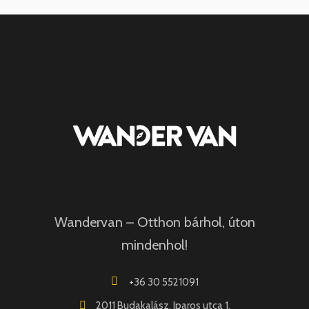
Wandervan – Otthon bárhol, úton
mindenhol!
+36 30 5521091
2011 Budakalász, Iparos utca 1.