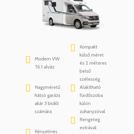
Kompakt
külső méret
Modern VW
és 2 méteres
T6.1 alváz
belső
szélesség
Nagyméretű
Alakítható
hátsó garázs
fürdőszoba
akár 3 bicikli
külön
számára
zuhanyzóval
Rengeteg
extrával:
Kényelmes