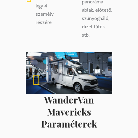
panoráma
ágy 4
ablak, előtető,
személy
szúnyogháló,
részére
dízel fűtés,
stb.
WanderVan
Mavericks
Paraméterek