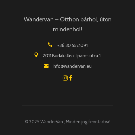
Wandervan – Otthon bárhol, úton
mindenhol!
+36 30 5521091
2011 Budakalász, Iparos utca 1.
info@wandervan.eu
© 2025 WanderVan , Minden jog fenntartva!