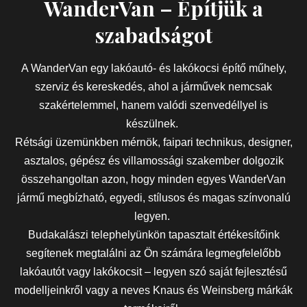
WanderVan – Építjük a
szabadságot
A WanderVan egy lakóautó- és lakókocsi építő műhely,
szerviz és kereskedés, ahol a járművek nemcsak
szakértelemmel, hanem valódi szenvedéllyel is
készülnek.
Rétsági üzemünkben mérnök, faipari technikus, designer,
asztalos, gépész és villamossági szakember dolgozik
összehangoltan azon, hogy minden egyes WanderVan
jármű megbízható, egyedi, stílusos és magas színvonalú
legyen.
Budakalászi telephelyünkön tapasztalt értékesítőink
segítenek megtalálni az Ön számára legmegfelelőbb
lakóautót vagy lakókocsit – legyen szó saját fejlesztésű
modelljeinkről vagy a neves Knaus és Weinsberg márkák