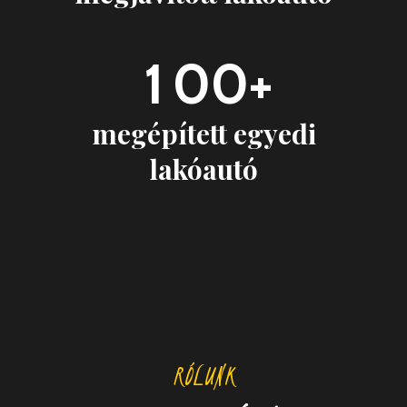
0
1
0
0
+
megépített egyedi
lakóautó
RÓLUNK