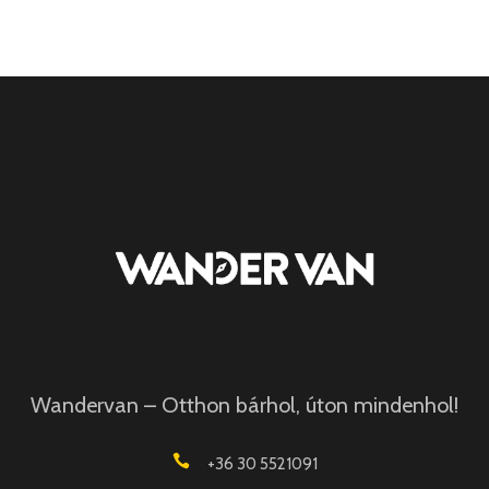
Wandervan – Otthon bárhol, úton mindenhol!
+36 30 5521091