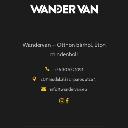
Wandervan – Otthon bárhol, úton
mindenhol!
+36 30 5521091
2011 Budakalász, Iparos utca 1.
info@wandervan.eu