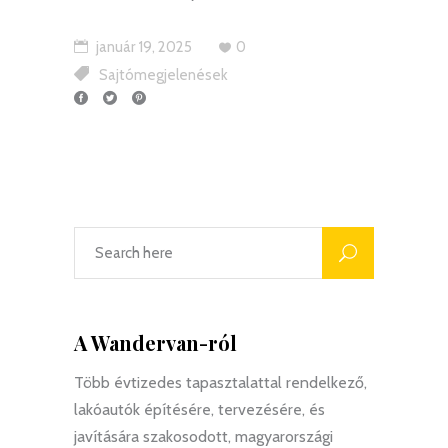
január 19, 2025
0
Sajtómegjelenések
A Wandervan-ról
Több évtizedes tapasztalattal rendelkező,
lakóautók építésére, tervezésére, és
javítására szakosodott, magyarországi