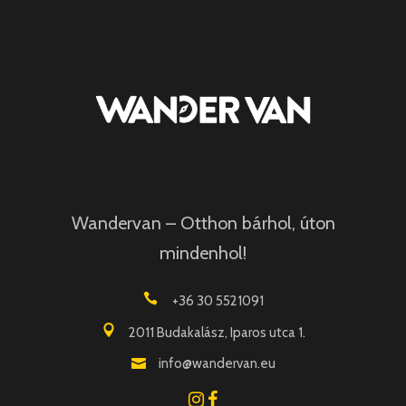
Wandervan – Otthon bárhol, úton
mindenhol!
+36 30 5521091
2011 Budakalász, Iparos utca 1.
info@wandervan.eu