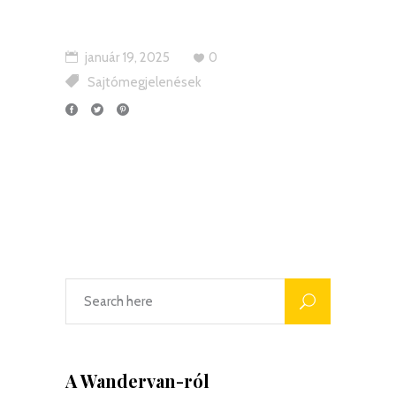
január 19, 2025
0
Sajtómegjelenések
A Wandervan-ról