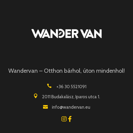
Wandervan – Otthon bárhol, úton mindenhol!
+36 30 5521091
2011 Budakalász, Iparos utca 1.
info@wandervan.eu