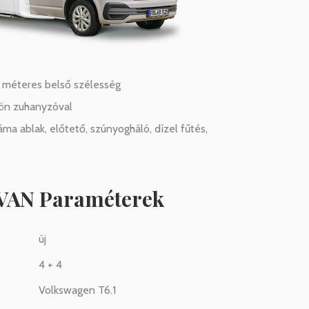
 méteres belső szélesség
lön zuhanyzóval
ma ablak, előtető, szúnyogháló, dízel fűtés,
AN Paraméterek
új
4 + 4
Volkswagen T6.1