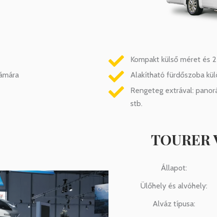
Kompakt külső méret és 2
zámára
Alakítható fürdőszoba kü
Rengeteg extrával: panorá
stb.
TOURER V
Állapot:
Ülőhely és alvóhely:
Alváz típusa: