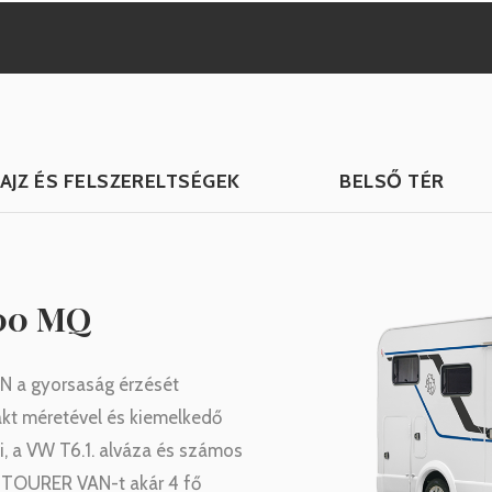
AJZ ÉS FELSZERELTSÉGEK
BELSŐ TÉR
00 MQ
N a gyorsaság érzését
kt méretével és kiemelkedő
, a VW T6.1. alváza és számos
 a TOURER VAN-t akár 4 fő