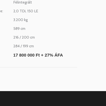
Félintegrált
e:
2,0 TDi, 150 LE
3.200 kg
589 cm
216 / 200 cm
284 / 199 cm
17 800 000 Ft + 27% ÁFA