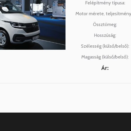
Felépítmény típusa:
Motor mérete, teljesítmény
Össztömeg:
Hosszúság:
Szélesség (külső/belső):
Magasság (külső/belső):
Ár: